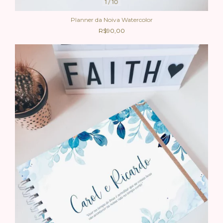
1
/
10
Planner da Noiva Watercolor
R$90,00