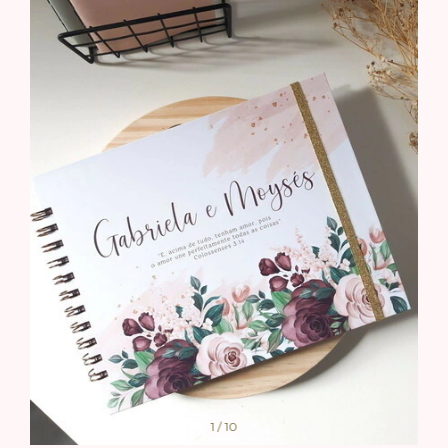
1
/
10