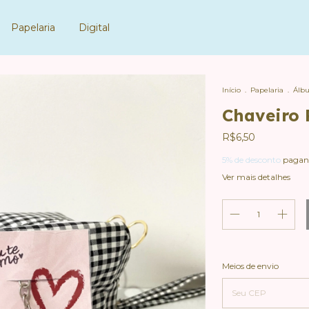
Papelaria
Digital
Início
.
Papelaria
.
Álbu
Chaveiro 
R$6,50
5% de desconto
pagan
Ver mais detalhes
Entregas para o CEP:
Meios de envio