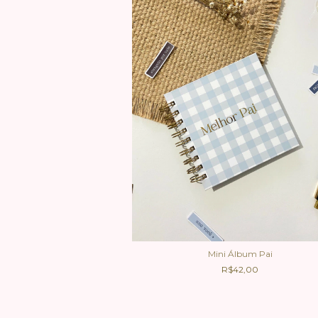
um Momentos
58,50
Mini Álbum Pai
R$42,00