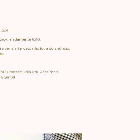
: 3x4
proximadamente 6x10.
 ver a arte, caso não for a do anúncio,
do.
 1 unidade: 1 dia útil. Para mais
 a gente!