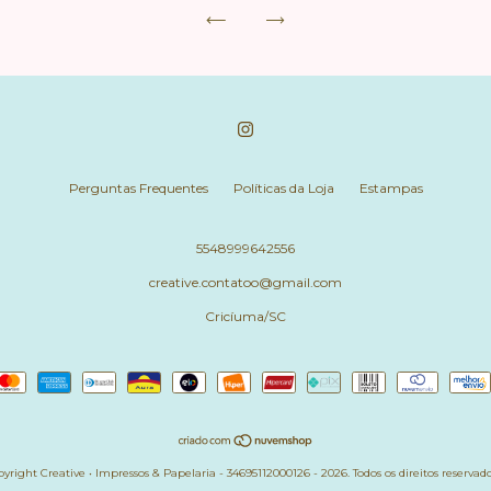
Perguntas Frequentes
Políticas da Loja
Estampas
5548999642556
creative.contatoo@gmail.com
Cricíuma/SC
yright Creative • Impressos & Papelaria - 34695112000126 - 2026. Todos os direitos reservado